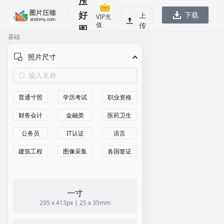
压
好
下载
上
VIP充
值
传
图
基础
照片尺寸
普通寸照
学历考试
职业资格
财务会计
金融类
医药卫生
公务员
IT认证
语言
建筑工程
图像采集
各国签证
一寸
295 x 413px | 25 x 35mm