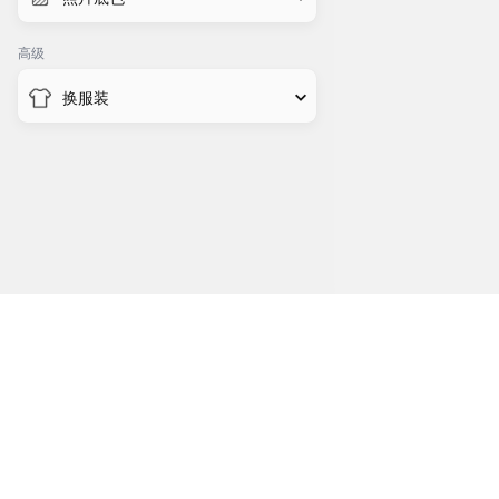
高级
简历照片
295 x 413px | 25 x 35mm
换服装
原图
灰
深蓝
渐变
浅蓝
美国签证
女装
童装
男装
600 x 600px | 51 x 51mm
蓝
红
工商银行网申（100×140）
100 x 140px | 8 x 12mm
交通银行网申（一寸）
295 x 413px | 25 x 35mm
建设银行网申
120 x 160px | 10 x 13mm