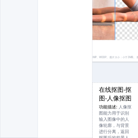
下载无水印
下载无水印
下载
请先登录
去换背景
图片格式：JPEG、JPG、PNG（不支持8位、16位、64位PNG）、BMP、WEBP。 图片大小：小于3MB。 
在线抠图-抠
如果图片分辨
图-人像抠图
率太大，请使
功能描述:
人像抠
用 【
通用抠
图能力用于识别
图
】 --> 【
通用
输入图像中的人
像轮廓，与背景
高清抠图
】
进行分离，返回
抠图后的前景人