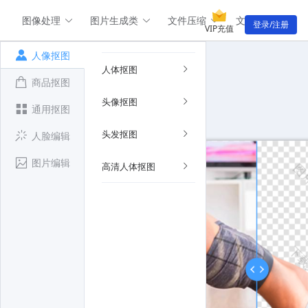
图像处理
图片生成类
文件压缩
文件转换类
登录/注册
VIP充值
人像抠图
人体抠图
商品抠图
头像抠图
通用抠图
头发抠图
人脸编辑
图片编辑
高清人体抠图
图片压缩
图片压缩
图
下载
图片压缩
图片压缩