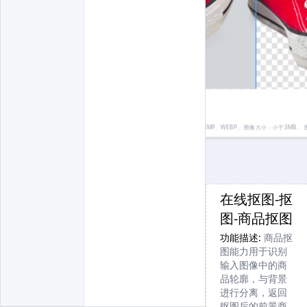
下载无水印
下载无水印
下载
请先登录
去换背景
图片格式：JPEG、JPG、PNG（不支持8位、16位、64位PNG）、BMP、WEBP。 图像大小：小于3MB。 
在线抠图-抠
如果图片分辨
图-商品抠图
率太大，请使
功能描述:
商品抠
用 【
通用抠
图能力用于识别
图
】 --> 【
通用
输入图像中的商
品轮廓，与背景
高清抠图
】
进行分离，返回
抠图后的前景商