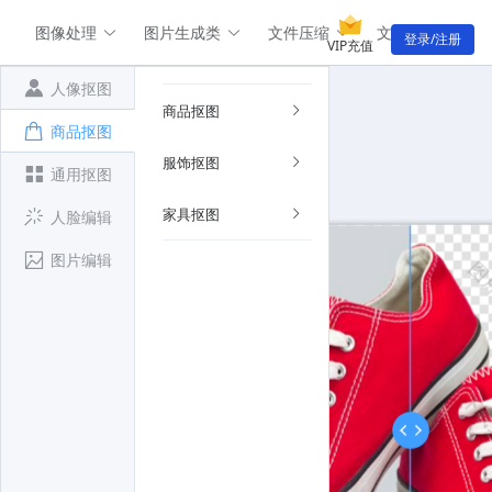
图像处理
图片生成类
文件压缩
文件转换类
登录/注册
VIP充值
人像抠图
商品抠图
商品抠图
服饰抠图
通用抠图
家具抠图
人脸编辑
图片编辑
图片压缩
图片压缩
图
下载
图片压缩
图片压缩