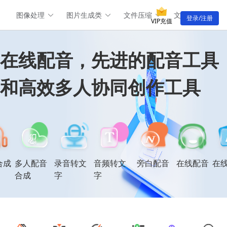
图像处理
图片生成类
文件压缩
文件转换类
登录/注册
VIP充值
在线配音，先进的配音工具
和高效多人协同创作工具
合成
多人配音
录音转文
音频转文
旁白配音
在线配音
在线
合成
字
字